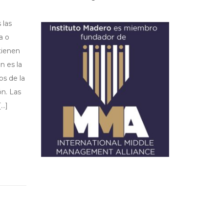
 las
a o
tienen
n es la
os de la
ón. Las
[…]