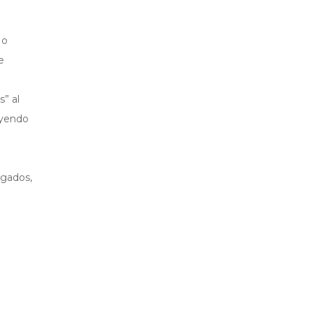
 o
e
s” al
uyendo
ogados,