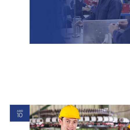
ABR
10