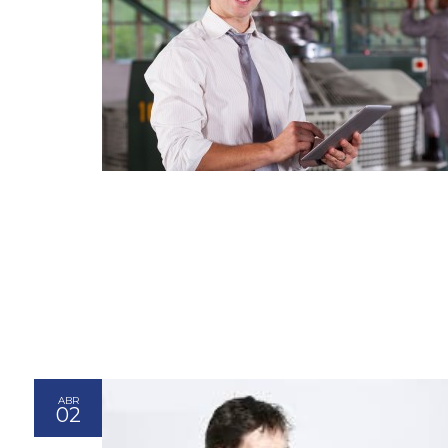
ABR
02