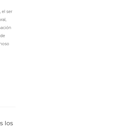
el ser
al,
nación
 de
inoso
s los