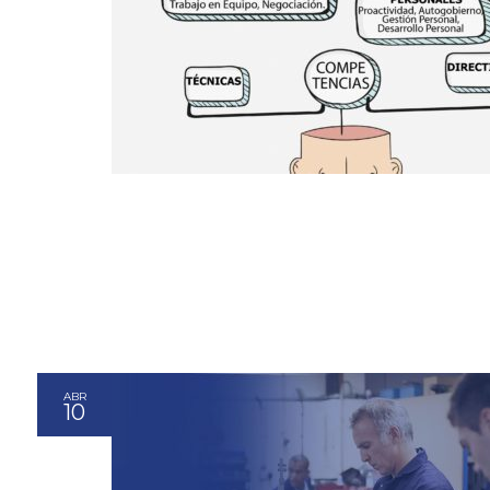
ABR
10