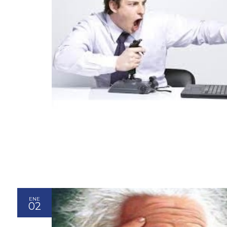
ENE
02