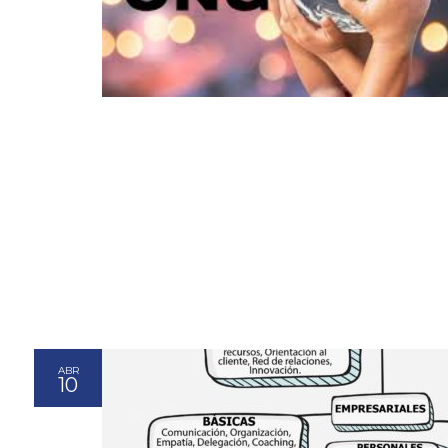
ABR
10