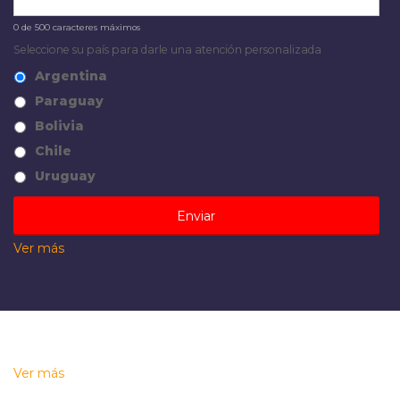
0 de 500 caracteres máximos
Seleccione su país para darle una atención personalizada
Argentina
Paraguay
Bolivia
Chile
Uruguay
Ver más
Ver más