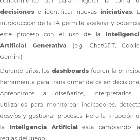
conocimiento útil para mejorar la toma d
decisiones
e identificar nuevas
iniciativas
. 
introducción de la IA permite acelerar y potenci
este proceso con el uso de la
Inteligenci
Artificial Generativa
(e.g. ChatGPT, Copilot
Gemini).
Durante años, los
dashboards
fueron la princip
herramienta para transformar datos en decisione
Aprendimos a diseñarlos, interpretarlos 
utilizarlos para monitorear indicadores, detect
desvíos y gestionar procesos. Pero la irrupción 
la
Inteligencia Artificial
está cambiando la
reglas del juego.