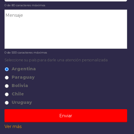
0 de 80 caracteres máximos
0 de 500 caracteres máximos
Seleccione su país para darle una atención personalizada
Argentina
Paraguay
Bolivia
Chile
Uruguay
Ver más