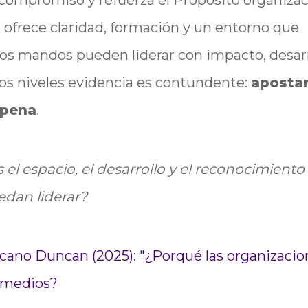
l compromiso y refuerza el Propósito organizac
 ofrece claridad, formación y un entorno que
, los mandos pueden liderar con impacto, desarr
 los niveles evidencia es contundente:
apostar
 pena
.
el espacio, el desarrollo y el reconocimiento
edan liderar?
scano Duncan (2025): "¿Porqué las organizacio
ermedios?