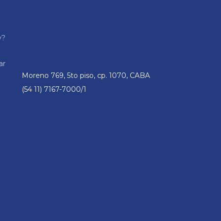
y?
ar
Moreno 769, 5to piso, cp. 1070, CABA
(54 11) 7167-7000/1
n