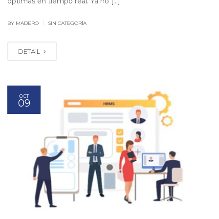
óptimas en tiempo real. Ya no […]
|
BY MADERO
SIN CATEGORÍA
DETAIL
OCT
09