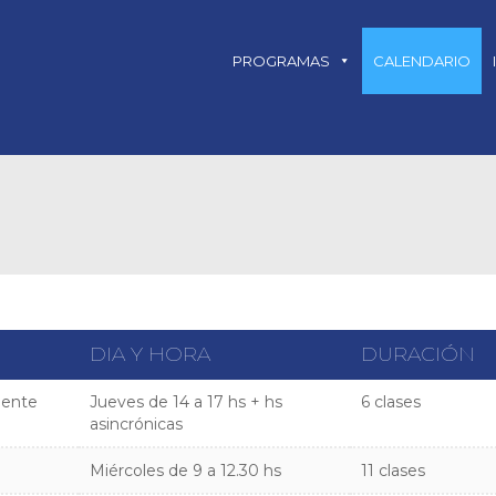
PROGRAMAS
CALENDARIO
DIA Y HORA
DURACIÓN
gente
Jueves de 14 a 17 hs + hs
6 clases
asincrónicas
Miércoles de 9 a 12.30 hs
11 clases