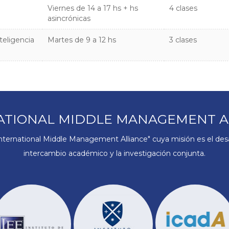
Viernes de 14 a 17 hs + hs
4 clases
asincrónicas
teligencia
Martes de 9 a 12 hs
3 clases
ATIONAL MIDDLE MANAGEMENT A
ternational Middle Management Alliance" cuya misión es el desar
intercambio académico y la investigación conjunta.