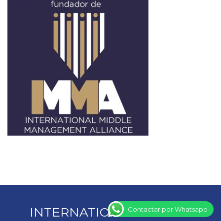
INTERNATIONAL MIDDLE
Contactar por Whatsapp