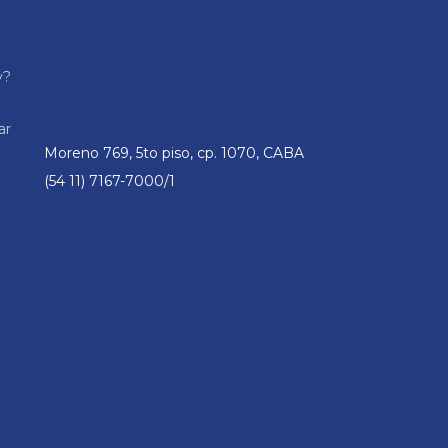
y?
ar
Moreno 769, 5to piso, cp. 1070, CABA
(54 11) 7167-7000/1
n