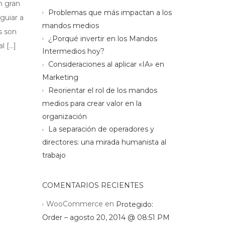
n gran
Problemas que más impactan a los
guiar a
mandos medios
s son
¿Porqué invertir en los Mandos
l […]
Intermedios hoy?
Consideraciones al aplicar «IA» en
Marketing
Reorientar el rol de los mandos
medios para crear valor en la
organización
La separación de operadores y
directores: una mirada humanista al
trabajo
COMENTARIOS RECIENTES
WooCommerce
en
Protegido:
Order – agosto 20, 2014 @ 08:51 PM