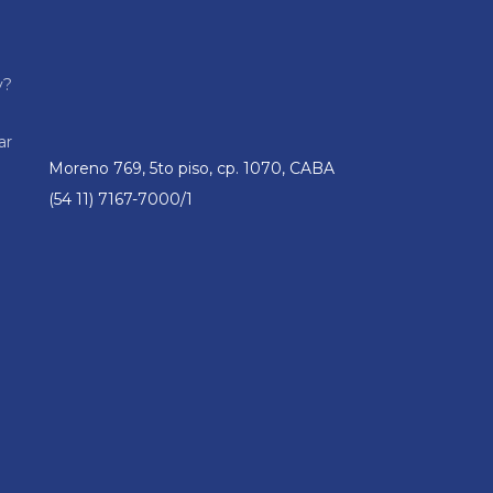
y?
ar
Moreno 769, 5to piso, cp. 1070, CABA
(54 11) 7167-7000/1
n