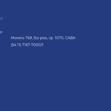
y?
ar
Moreno 769, 5to piso, cp. 1070, CABA
(54 11) 7167-7000/1
n