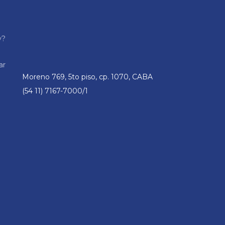
y?
ar
Moreno 769, 5to piso, cp. 1070, CABA
(54 11) 7167-7000/1
n