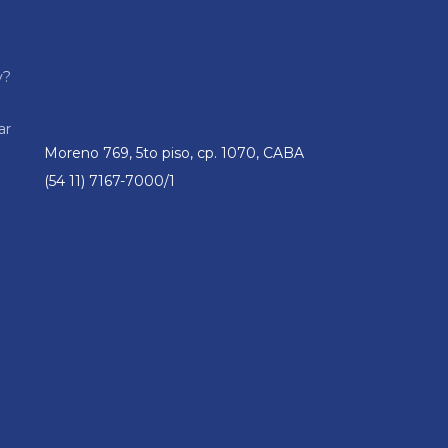
y?
ar
Moreno 769, 5to piso, cp. 1070, CABA
(54 11) 7167-7000/1
n