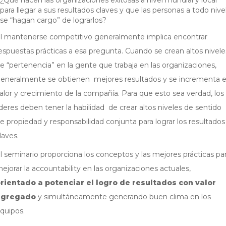
¿Qué hacen las organizaciones exitosas a nivel mundial y local
para llegar a sus resultados claves y que las personas a todo nive
se “hagan cargo” de lograrlos?
l mantenerse competitivo generalmente implica encontrar
espuestas prácticas a esa pregunta. Cuando se crean altos nivele
e “pertenencia” en la gente que trabaja en las organizaciones,
eneralmente se obtienen mejores resultados y se incrementa e
alor y crecimiento de la compañía. Para que esto sea verdad, los
íderes deben tener la habilidad de crear altos niveles de sentido
e propiedad y responsabilidad conjunta para lograr los resultados
laves.
l seminario proporciona los conceptos y las mejores prácticas pa
ejorar la accountability en las organizaciones actuales,
rientado a potenciar el logro de resultados con valor
agregado
y simultáneamente generando buen clima en los
quipos.