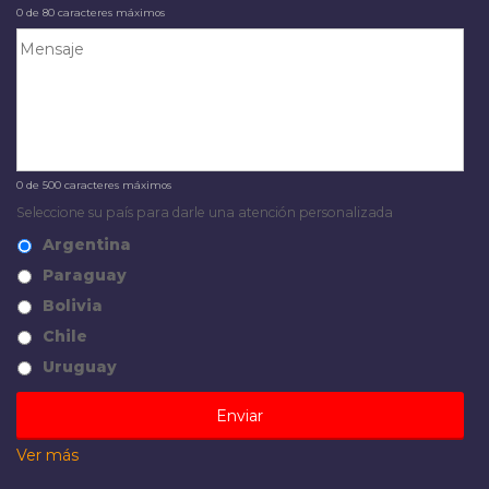
0 de 80 caracteres máximos
0 de 500 caracteres máximos
Seleccione su país para darle una atención personalizada
Argentina
Paraguay
Bolivia
Chile
Uruguay
Ver más