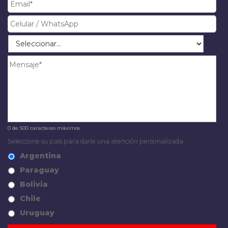
0 de 500 caracteres máximos
Seleccione su país para darle una atención personalizada
Argentina
Paraguay
Bolivia
Chile
Uruguay